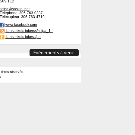
S6V 1E2
scfpa@sasktel.net
Téléphone: 306-763-0337
Télécopieur: 306-763-4719
www.facebook.com
fransaskois.info/rss/scfpa_1...
fransaskois.info/scfpa
Événements à venir
 droits réservés.
s