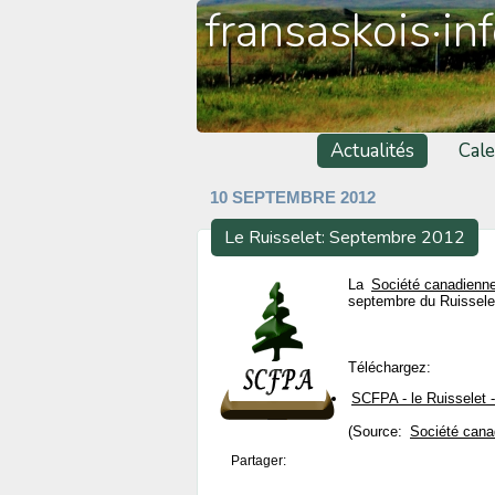
fransaskois·in
Actualités
Cale
10 SEPTEMBRE 2012
Le Ruisselet: Septembre 2012
La
Société canadienne
septembre du Ruissele
Téléchargez:
SCFPA - le Ruisselet 
(Source:
Société cana
Partager: