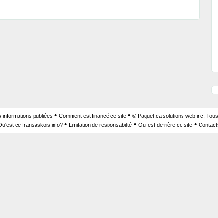
•
•
s informations publiées
Comment est financé ce site
© Paquet.ca solutions web inc. Tous
•
•
•
Qu'est ce fransaskois.info?
Limitation de responsabilité
Qui est derrière ce site
Contact