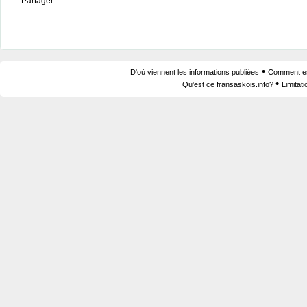
Partager:
•
D'où viennent les informations publiées
Comment est
•
Qu'est ce fransaskois.info?
Limitat