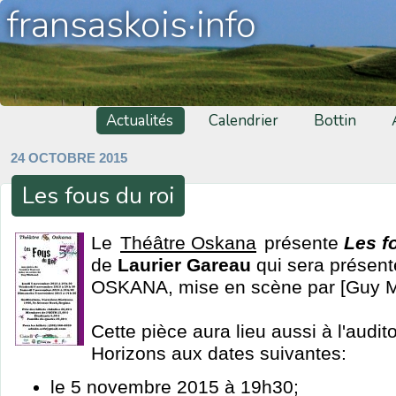
fransaskois·info
Actualités
Calendrier
Bottin
24 OCTOBRE 2015
Les fous du roi
Le
Théâtre Oskana
présente
Les f
de
Laurier Gareau
qui sera présent
OSKANA, mise en scène par [Guy M
Cette pièce aura lieu aussi à l'audi
Horizons aux dates suivantes:
le 5 novembre 2015 à 19h30;