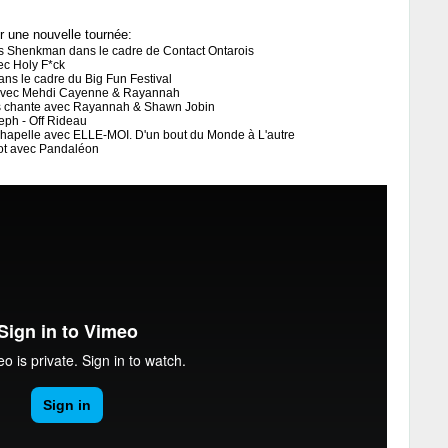
r une nouvelle tournée:
rts Shenkman dans le cadre de Contact Ontarois
ec Holy F*ck
ans le cadre du Big Fun Festival
in avec Mehdi Cayenne & Rayannah
us chante avec Rayannah & Shawn Jobin
seph - Off Rideau
 Chapelle avec ELLE-MOI. D'un bout du Monde à L'autre
icot avec Pandaléon