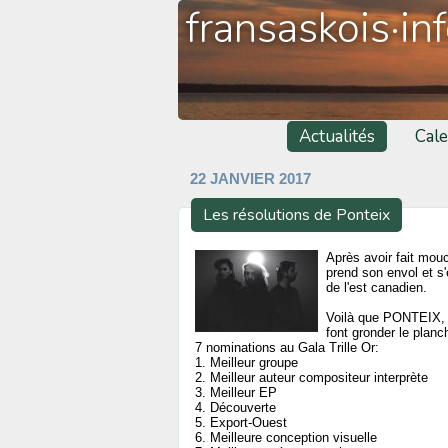
fransaskois·in
Actualités
Cale
22 JANVIER 2017
Les résolutions de Ponteix
Après avoir fait mou
prend son envol et s
de l'est canadien.
Voilà que PONTEIX, à
font gronder le plan
7 nominations au Gala Trille Or:
1. Meilleur groupe
2. Meilleur auteur compositeur interprète
3. Meilleur EP
4. Découverte
5. Export-Ouest
6. Meilleure conception visuelle