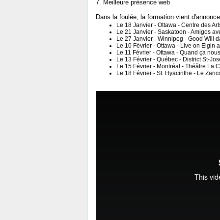
7. Meilleure présence web
Dans la foulée, la formation vient d'annonce
Le 18 Janvier - Ottawa - Centre des A
Le 21 Janvier - Saskatoon - Amigos av
Le 27 Janvier - Winnipeg - Good Will d
Le 10 Février - Ottawa - Live on Elg
Le 11 Février - Ottawa - Quand ça no
Le 13 Février - Québec - District St-Jo
Le 15 Février - Montréal - Théâtre La
Le 18 Février - St. Hyacinthe - Le Zar