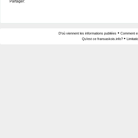
Partager:
•
D'où viennent les informations publiées
Comment est
•
Qu'est ce fransaskois.info?
Limitat