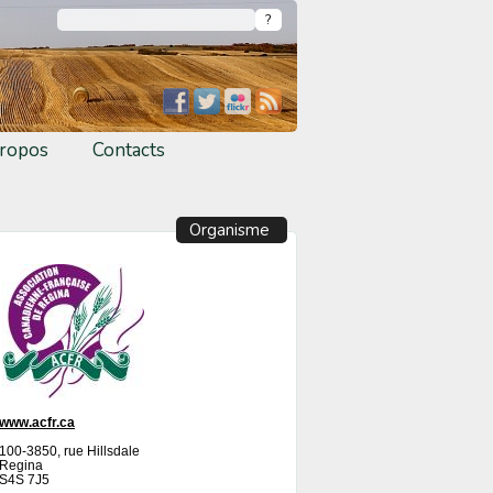
ropos
Contacts
Organisme
www.acfr.ca
100-3850, rue Hillsdale
Regina
S4S 7J5