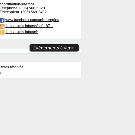
coordination@acfr.ca
Téléphone: (306) 566-6020
Télécopieur: (306) 569-2402
www.facebook.com/acfr.deregina
fransaskois.info/rss/acfr_87...
fransaskois.info/acfr
Événements à venir
 droits réservés.
s