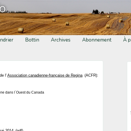
fo
ndrier
Bottin
Archives
Abonnement
À p
e l'
Association canadienne-française de Regina
(ACFR):
one dans l´Ouest du Canada
mai 2014
(pdf).