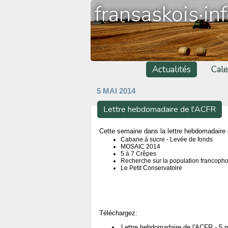
fransaskois·in
Actualités
Cale
5 MAI 2014
Lettre hebdomadaire de l'ACFR
Cette semaine dans la lettre hebdomadaire d
Cabane à sucre - Levée de fonds
MOSAIC 2014
5 à 7 Crêpes
Recherche sur la population francoph
Le Petit Conservatoire
Téléchargez:
Lettre hebdomadaire de l'ACFR - 5 