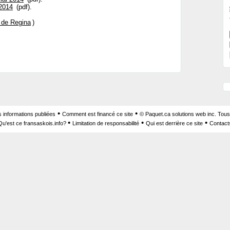
 2014
(pdf).
 de Regina
)
•
•
s informations publiées
Comment est financé ce site
© Paquet.ca solutions web inc. Tous
•
•
•
Qu'est ce fransaskois.info?
Limitation de responsabilité
Qui est derrière ce site
Contact