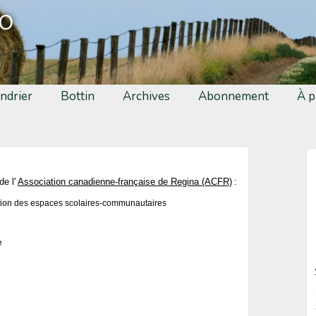
fo
ndrier
Bottin
Archives
Abonnement
À p
e l'
Association canadienne-française de Regina (ACFR)
:
ation des espaces scolaires-communautaires
e