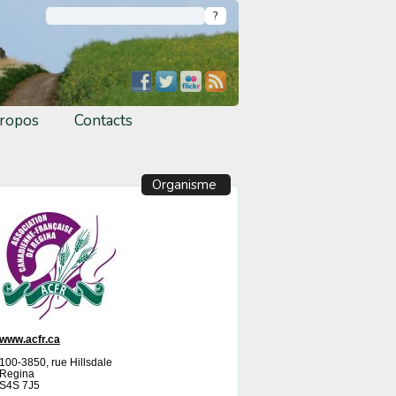
ropos
Contacts
Organisme
www.acfr.ca
100-3850, rue Hillsdale
Regina
S4S 7J5