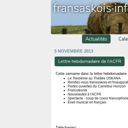
fransaskois·in
Actualités
Cale
5 NOVEMBRE 2013
Lettre hebdomadaire de l'ACFR
Cette semaine dans la lettre hebdomadaire d
Le Treizième
au Théâtre OSKANA
Rendez-vous fransaskois et l'inaugur
Portes ouvertes du Carrefour Horizon
Francotronik
Nouveautés à l'ACFR
Spectacle - coup de coeur francophon
Éveil musical en français
Téléchargez: