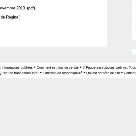
 novembre 2013
(pdf).
 de Regina
)
•
•
s informations publiées
Comment est financé ce site
© Paquet.ca solutions web inc. Tous
•
•
•
Qu'est ce fransaskois.info?
Limitation de responsabilité
Qui est derrière ce site
Contact