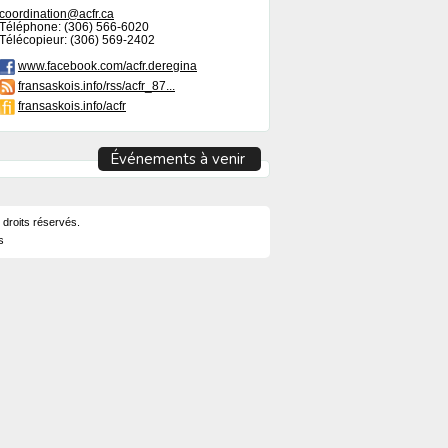
coordination@acfr.ca
Téléphone: (306) 566-6020
Télécopieur: (306) 569-2402
www.facebook.com/acfr.deregina
fransaskois.info/rss/acfr_87...
fransaskois.info/acfr
Événements à venir
 droits réservés.
s