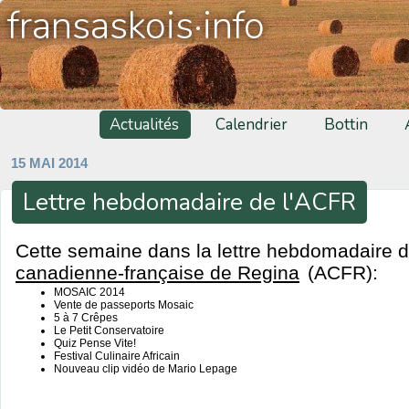
fransaskois·info
Actualités
Calendrier
Bottin
15 MAI 2014
Lettre hebdomadaire de l'ACFR
Cette semaine dans la lettre hebdomadaire de
canadienne-française de Regina
(ACFR):
MOSAIC 2014
Vente de passeports Mosaic
5 à 7 Crêpes
Le Petit Conservatoire
Quiz Pense Vite!
Festival Culinaire Africain
Nouveau clip vidéo de Mario Lepage