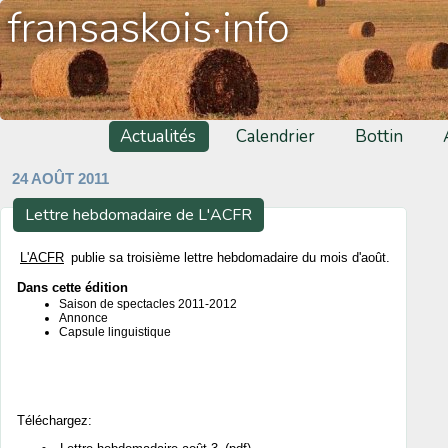
fransaskois·info
Actualités
Calendrier
Bottin
24 AOÛT 2011
Lettre hebdomadaire de L'ACFR
L'ACFR
publie sa troisième lettre hebdomadaire du mois d'août.
Dans cette édition
Saison de spectacles 2011-2012
Annonce
Capsule linguistique
Téléchargez: