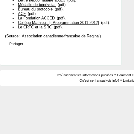
Lettre hebdomadaire août.3
(pdf).
Médaille de bénévolat
(pdf).
Bureau du protocole
(pdf).
ACF
(pdf).
La Fondation ACCÉD
(pdf).
Collège Mathieu : [i Programmation 2011-2012]
(pdf).
Le CRTC et la SRC
(pdf).
(Source:
Association canadienne-française de Regina
)
Partager:
•
D'où viennent les informations publiées
Comment est
•
Qu'est ce fransaskois.info?
Limitat