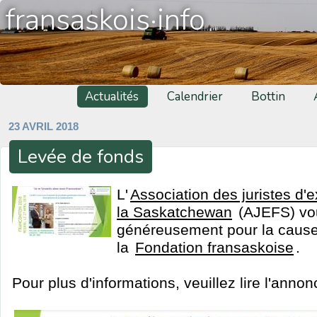
fransaskois·info
Actualités
Calendrier
Bottin
23 AVRIL 2018
Levée de fonds
L'
Association des juristes d'
la Saskatchewan
(AJEFS) vou
généreusement pour la cause
la
Fondation fransaskoise
.
Pour plus d'informations, veuillez lire l'anno