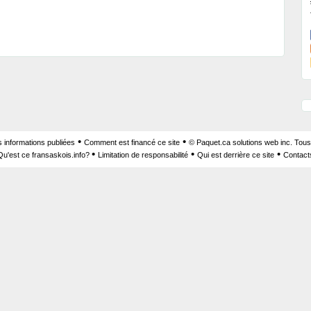
•
•
s informations publiées
Comment est financé ce site
© Paquet.ca solutions web inc. Tous
•
•
•
Qu'est ce fransaskois.info?
Limitation de responsabilité
Qui est derrière ce site
Contact