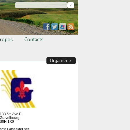
ropos
Contacts
Organisme
133 5th Ave E
Gravelbourg
S0H 1X0
acfg1@sasktel.net