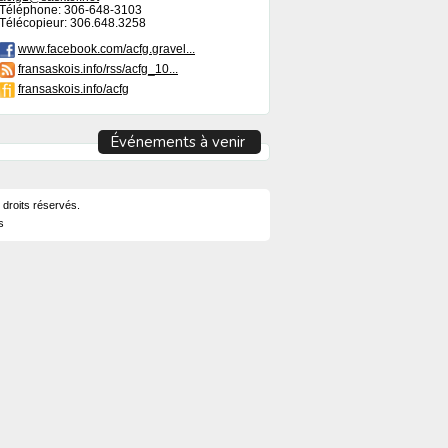
Téléphone: 306-648-3103
Télécopieur: 306.648.3258
www.facebook.com/acfg.gravel...
fransaskois.info/rss/acfg_10...
fransaskois.info/acfg
Événements à venir
 droits réservés.
s