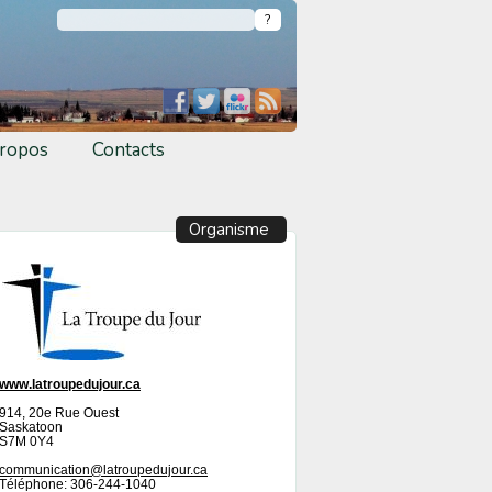
ropos
Contacts
Organisme
www.latroupedujour.ca
914, 20e Rue Ouest
Saskatoon
S7M 0Y4
communication@latroupedujour.ca
Téléphone: 306-244-1040