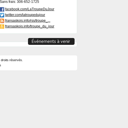
Sans frais: 306-652-1725
facebook.com/LaTroupeDuJour
twitter.com/latroupedujour
fransaskois.info/rss/troupe_...
fransaskois.info/troupe_du_jour
Événements à venir
 droits réservés.
s