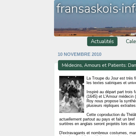
fransaskois·in
Actualités
Cale
10 NOVEMBRE 2010
Médecins, Amours et Patients: Dan
La Troupe du Jour est très f
les textes satiriques et uni
Inspiré au départ part trois
(1645) et L'Amour médecin (
Roy nous propose la synthèse
plusieurs répliques extraite
Cette coproduction du Théât
actuellement partout au pays et fait un bre
surtitres en anglais seront projetés lors de
D'extravagants et nombreux costumes, mari