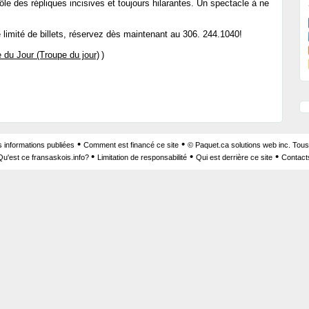
le des répliques incisives et toujours hilarantes. Un spectacle à ne
e limité de billets, réservez dès maintenant au 306. 244.1040!
 du Jour (Troupe du jour)
)
•
•
s informations publiées
Comment est financé ce site
© Paquet.ca solutions web inc. Tous
•
•
•
Qu'est ce fransaskois.info?
Limitation de responsabilité
Qui est derrière ce site
Contact