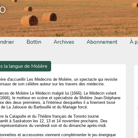
fo
ndrier
Bottin
Archives
Abonnement
À p
s la langue de Molière
ière d'accueillir Les Médecins de Molière, un spectacle qui revisite
versaux de son célèbre auteur sur les travers des médecins.
 farces de Molière Le Médecin malgré lui (1666), Le Médecin volant
1666), le metteur en scène et spécialiste de Molière Jean-Stéphane
 des deux premières, à l'intérieur desquelles il a finement tissé
s de La Jalousie du Barbouillé et du Mariage forcé.
re la Catapulte et du Théâtre français de Toronto tourne
f arrêt à Saskatoon les 12, 13 et 14 novembre prochains. Des
s représentations du vendredi soir et du dimanche après-midi.
onnettes et accessoires viennent complémenter le jeu énergique