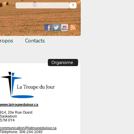
ropos
Contacts
Organisme
www.latroupedujour.ca
914, 20e Rue Ouest
Saskatoon
S7M 0Y4
communication@latroupedujour.ca
Téléphone: 306-244-1040