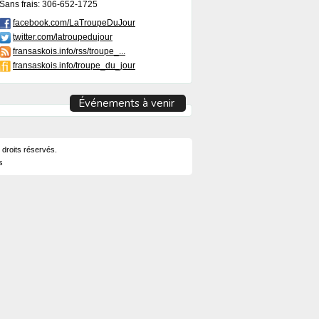
Sans frais: 306-652-1725
facebook.com/LaTroupeDuJour
twitter.com/latroupedujour
fransaskois.info/rss/troupe_...
fransaskois.info/troupe_du_jour
Événements à venir
 droits réservés.
s