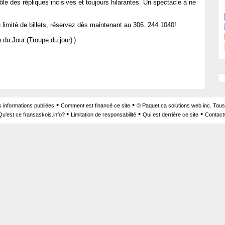
le des répliques incisives et toujours hilarantes. Un spectacle à ne
e limité de billets, réservez dès maintenant au 306. 244.1040!
 du Jour (Troupe du jour)
)
•
•
s informations publiées
Comment est financé ce site
© Paquet.ca solutions web inc. Tous
•
•
•
Qu'est ce fransaskois.info?
Limitation de responsabilité
Qui est derrière ce site
Contact