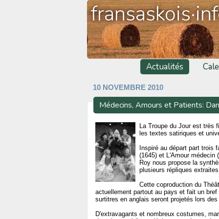
fransaskois·in
Actualités
Cale
10 NOVEMBRE 2010
Médecins, Amours et Patients: Dan
La Troupe du Jour est très f
les textes satiriques et uni
Inspiré au départ part trois
(1645) et L'Amour médecin (
Roy nous propose la synthèse
plusieurs répliques extraite
Cette coproduction du Théât
actuellement partout au pays et fait un bre
surtitres en anglais seront projetés lors de
D'extravagants et nombreux costumes, mari