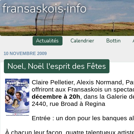
fransaskois·info
Actualités
Calendrier
Bottin
10 NOVEMBRE 2009
Noel, Noël l'esprit des Fêtes
Claire Pelletier, Alexis Normand, Pa
offriront aux Fransaskois un specta
décembre à 20h
, dans la Galerie 
2440, rue Broad à Regina
Entrée : un don pour les banques al
À chacun leur façon, quatre talentueux artist