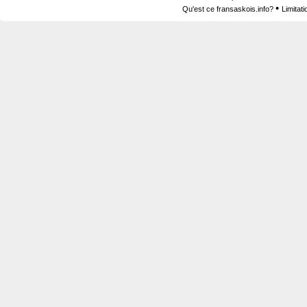
•
Qu'est ce fransaskois.info?
Limitat