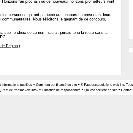
r Horizons l'an prochain où de nouveaux horizons prometteurs vont
 les personnes qui ont participé au concours en présentant leurs
 communautaires. Nous félicitons le gagnant de ce concours,
 subi le choix de ce nom n'aurait jamais tenu la route sans la
ERCI.
 de Regina
)
•
•
s informations publiées
Comment est financé ce site
© Paquet.ca solutions web inc. Tous
•
•
•
Qu'est ce fransaskois.info?
Limitation de responsabilité
Qui est derrière ce site
Contact