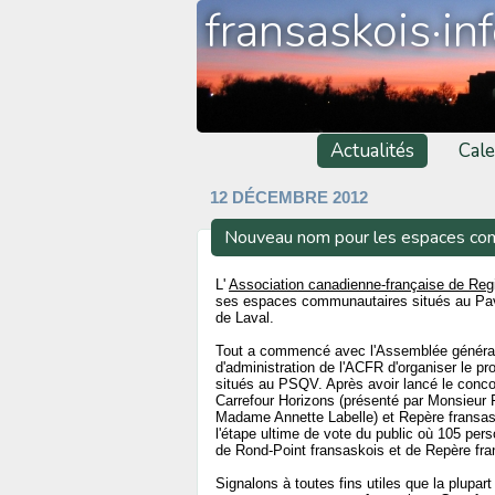
fransaskois·in
Actualités
Cale
12 DÉCEMBRE 2012
Nouveau nom pour les espaces co
L'
Association canadienne-française de Re
ses espaces communautaires situés au Pavi
de Laval.
Tout a commencé avec l'Assemblée générale
d'administration de l'ACFR d'organiser le
situés au PSQV. Après avoir lancé le concour
Carrefour Horizons (présenté par Monsieur 
Madame Annette Labelle) et Repère fransask
l'étape ultime de vote du public où 105 pers
de Rond-Point fransaskois et de Repère fra
Signalons à toutes fins utiles que la plupa