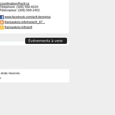
coordination@acfr.ca
Téléphone: (306) 566-6020
Télécopieur: (306) 569-2402
www.facebook.com/acfr.deregina
fransaskois.info/rss/acfr_87...
fransaskois.info/acfr
Événements à venir
 droits réservés.
s