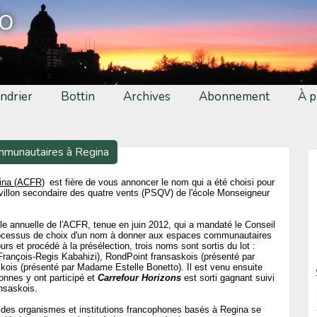
fo
ndrier
Bottin
Archives
Abonnement
À p
mmunautaires à Regina
gina (ACFR)
est fière de vous annoncer le nom qui a été choisi pour
llon secondaire des quatre vents (PSQV) de l'école Monseigneur
 annuelle de l'ACFR, tenue en juin 2012, qui a mandaté le Conseil
 processus de choix d'un nom à donner aux espaces communautaires
s et procédé à la présélection, trois noms sont sortis du lot :
François-Regis Kabahizi), RondPoint fransaskois (présenté par
ois (présenté par Madame Estelle Bonetto). Il est venu ensuite
onnes y ont participé et
Carrefour Horizons
est sorti gagnant suivi
nsaskois.
rt des organismes et institutions francophones basés à Regina se