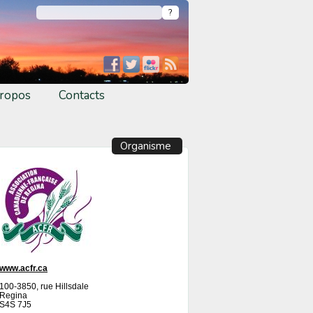
ropos
Contacts
Organisme
www.acfr.ca
100-3850, rue Hillsdale
Regina
S4S 7J5