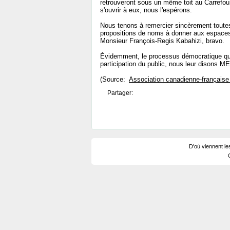
retrouveront sous un même toit au Carrefou
s'ouvrir à eux, nous l'espérons.
Nous tenons à remercier sincèrement toutes
propositions de noms à donner aux espaces
Monsieur François-Regis Kabahizi, bravo.
Évidemment, le processus démocratique qu'a
participation du public, nous leur disons M
(Source:
Association canadienne-française
Partager:
D'où viennent le