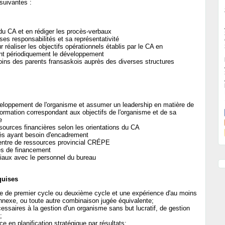
suivantes :
 du CA et en rédiger les procès-verbaux
es responsabilités et sa représentativité
réaliser les objectifs opérationnels établis par le CA en
ant périodiquement le développement
oins des parents fransaskois auprès des diverses structures
eloppement de l'organisme et assumer un leadership en matière de
formation correspondant aux objectifs de l'organisme et de sa
e
ssources financières selon les orientations du CA
és ayant besoin d'encadrement
entre de ressources provincial CRÉPE
es de financement
ciaux avec le personnel du bureau
quises
ire de premier cycle ou deuxième cycle et une expérience d'au moins
nexe, ou toute autre combinaison jugée équivalente;
ssaires à la gestion d'un organisme sans but lucratif, de gestion
;
 en planification stratégique par résultats;