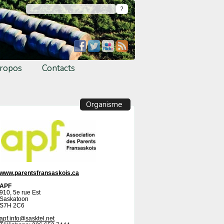
ropos
Contacts
Organisme
www.parentsfransaskois.ca
APF
910, 5e rue Est
Saskatoon
S7H 2C6
apf.info@sasktel.net