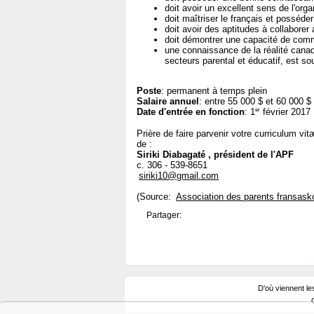
doit avoir un excellent sens de l'orga
doit maîtriser le français et posséde
doit avoir des aptitudes à collaborer 
doit démontrer une capacité de commu
une connaissance de la réalité canadi
secteurs parental et éducatif, est so
Poste
: permanent à temps plein
Salaire annuel
: entre 55 000 $ et 60 000 $
er
Date d'entrée en fonction
: 1
février 2017
Prière de faire parvenir votre curriculum vitæ
de :
Siriki Diabagaté , président de l'APF
c. 306 - 539-8651
siriki10@gmail.com
(Source:
Association des parents fransask
Partager:
D'où viennent le