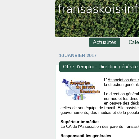
fransaskois·in
Actualités
Cale
10 JANVIER 2017
Offre d'emploi - Direction générale
L'
Association des 
la direction général
La direction généra
normes et les direct
en oeuvre des déci
celles de son équipe de travail. Elle assist
gouvernements, des médias et de la populat
Supérieur immédiat
Le CA de l'Association des parents fransas
Responsabilités générales