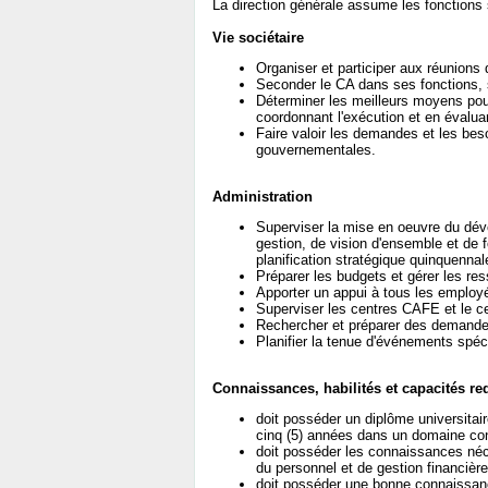
La direction générale assume les fonctions 
Vie sociétaire
Organiser et participer aux réunions
Seconder le CA dans ses fonctions, s
Déterminer les meilleurs moyens pour 
coordonnant l'exécution et en évalu
Faire valoir les demandes et les bes
gouvernementales.
Administration
Superviser la mise en oeuvre du dév
gestion, de vision d'ensemble et de 
planification stratégique quinquennal
Préparer les budgets et gérer les re
Apporter un appui à tous les employ
Superviser les centres CAFE et le c
Rechercher et préparer des demand
Planifier la tenue d'événements spé
Connaissances, habilités et capacités re
doit posséder un diplôme universita
cinq (5) années dans un domaine con
doit posséder les connaissances néce
du personnel et de gestion financière
doit posséder une bonne connaissance