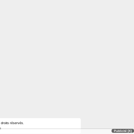
 droits réservés.
s
Publicité [X]