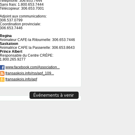
Téléphone: 306.653.7444
Sans frais: 1.800.653.7444
Télécopieur: 306.653.7001
Adjoint aux communications:
306.537.0799
Coordination provinciale:
306.653.7446
Regina
Animateur CAFE-la Ritournelle: 306.653.7446
Saskatoon
Animatrice CAFE la Passerelle: 306.653.8643
Prince Albert
Responsable du Centre CRÉPE:
1.800.265.9277
www.facebook.com/Association...
fransaskois.info/rss/apf_109...
fransaskois.info/apf
Événements à venir