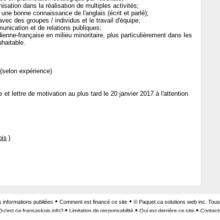
nisation dans la réalisation de multiples activités;
r une bonne connaissance de l'anglais (écrit et parlé);
avec des groupes / individus et le travail d'équipe;
nication et de relations publiques;
enne-française en milieu minoritaire, plus particulièrement dans les
uhaitable.
 (selon expérience)
 et lettre de motivation au plus tard le 20 janvier 2017 à l'attention
ois
)
•
•
s informations publiées
Comment est financé ce site
© Paquet.ca solutions web inc. Tous
•
•
•
Qu'est ce fransaskois.info?
Limitation de responsabilité
Qui est derrière ce site
Contact