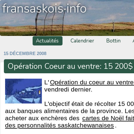
fransaskois·info
Actualités
Calendrier
Bottin
15 DÉCEMBRE 2008
Opération Coeur au ventre: 15 200$
L'
Opération du coeur au ventr
vendredi dernier.
L'objectif était de récolter 15 0
aux banques alimentaires de la province. Le
acheter aux enchères des
cartes de Noël fai
des personnalités saskatchewanaises
.