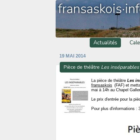
fransaskois·in
Actualités
Cale
19 MAI 2014
Pièce de théâtre
Les inséparables
La pièce de théâtre
Les in
fransaskois
(FAF) et metta
mai à 14h au Chapel Galler
Le prix d'entrée pour la pi
Pour plus d'informations :