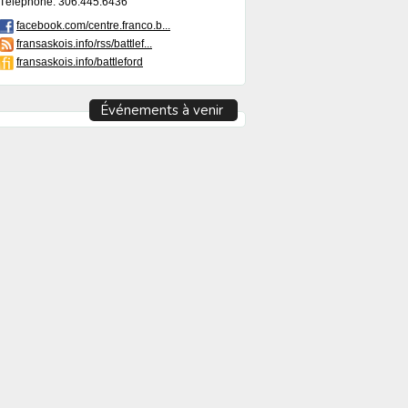
Téléphone: 306.445.6436
facebook.com/centre.franco.b...
fransaskois.info/rss/battlef...
fransaskois.info/battleford
Événements à venir