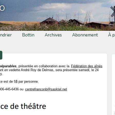
fo
ndrier
Bottin
Archives
Abonnement
À p
séparables
, présentée en collaboration avec la
Fédération des aînés
nt en vedette André Roy de Delmas, sera présentée samedi, le 24
y.
èce est de 5$ par personne.
 306-445-6436 ou
centrefranconb@sasktel.net