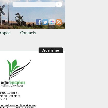
ropos
Contacts
Organisme
1602 103rd St
North Battleford
S9A 1L7
centrefranconb@sasktel.net