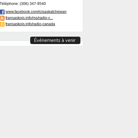
Téléphone: (306) 347-9540
www.facebook.com/icisaskatchewan
fransaskois.info/rss/radio-c...
fransaskois.info/radio-canada
Événements à venir