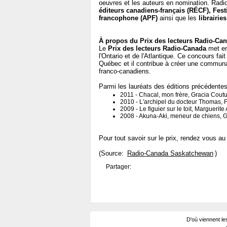
oeuvres et les auteurs en nomination. Rad
éditeurs canadiens-français (RÉCF), Festi
francophone (APF)
ainsi que les
librairies
À propos du Prix des lecteurs Radio-Ca
Le
Prix des lecteurs Radio-Canada
met en
l'Ontario et de l'Atlantique. Ce concours fai
Québec et il contribue à créer une communaut
franco-canadiens.
Parmi les lauréats des éditions précédentes
2011 - Chacal, mon frère, Gracia Coutu
2010 - L'archipel du docteur Thomas, 
2009 - Le figuier sur le toit, Marguerite
2008 - Akuna-Aki, meneur de chiens, Gi
Pour tout savoir sur le prix, rendez vous a
(Source:
Radio-Canada Saskatchewan
)
Partager:
D'où viennent le