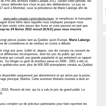
at du Prix des lecteurs Radio-Canada 2012. Durant cette période, les
r mieux défendre leur choix le jour des délibérations. Le jury se
7 avril à Montréal, sous la présidence de Marie Laberge afin de
 :
www.radio-canada.ca/prixdeslecteurs
et remplissez le formulaire
mpagné d'une lettre dans laquelle vous expliquez pourquoi nous
t bien sentir votre amour des livres et votre passion en tant que
squ'au 24 février 2012 minuit (H.N.E) pour vous inscrire
.
 vingt pièces jouées tant au Québec qu'en Europe,
Marie Laberge
ière de comédienne et de metteur en scène a débuté.
 de vingt ans avec
Juillet
et, depuis, ses dix romans ne cessent de
 et différentes récompenses, dont les prix du public qui sont
vaine qui connaît une grande popularité et qui entretient un rapport
rs. Sa trilogie
Le goût du bonheur parue
en 2000 - 2001 a été un
ion québécoise avec plus de 600 000 exemplaires vendus au Québec
re disponible uniquement par abonnement et qui arrive par la poste,
age principal, Martha. Cette aventure littéraire inusitée a duré en
1.
e 2010,
Revenir de loin
, qui lui a valu le prix du grand public
La
11.
ssi compter sur de précieux partenaires pour faire rayonner les