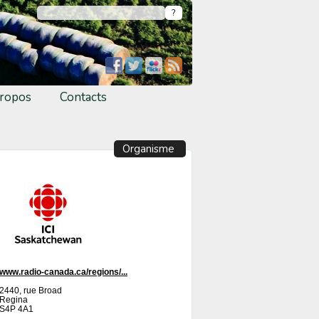
ropos
Contacts
Organisme
www.radio-canada.ca/regions/...
2440, rue Broad
Regina
S4P 4A1