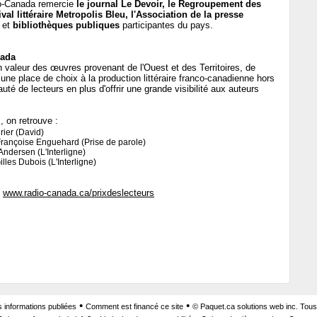
io-Canada remercie
le journal Le Devoir, le Regroupement des
val littéraire Metropolis Bleu, l'Association de la presse
et
bibliothèques publiques
participantes du pays.
nada
 valeur des œuvres provenant de l'Ouest et des Territoires, de
t une place de choix à la production littéraire franco-canadienne hors
é de lecteurs en plus d'offrir une grande visibilité aux auteurs
, on retrouve :
rier (David)
Françoise Enguehard (Prise de parole)
 Andersen (L'Interligne)
lles Dubois (L'Interligne)
u
www.radio-canada.ca/prixdeslecteurs
•
•
s informations publiées
Comment est financé ce site
© Paquet.ca solutions web inc. Tous