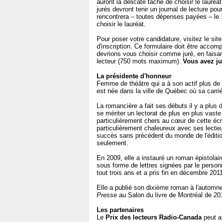
auront la délicate tâche de choisir le lauré
jurés devront tenir un journal de lecture pou
rencontrera – toutes dépenses payées – le 1
choisir le lauréat.
Pour poser votre candidature, visitez le site
d'inscription. Ce formulaire doit être acco
devrions vous choisir comme juré, en faisan
lecteur (750 mots maximum).
Vous avez ju
La présidente d'honneur
Femme de théâtre qui a à son actif plus de
est née dans la ville de Québec où sa carr
La romancière a fait ses débuts il y a plus
se mériter un lectorat de plus en plus vaste
particulièrement chers au cœur de cette écri
particulièrement chaleureux avec ses lecteu
succès sans précédent du monde de l'édit
seulement.
En 2009, elle a instauré un roman épistolai
sous forme de lettres signées par le personn
tout trois ans et a pris fin en décembre 201
Elle a publié son dixième roman à l'automn
Presse
au Salon du livre de Montréal de 20
Les partenaires
Le
Prix des lecteurs Radio-Canada
peut au