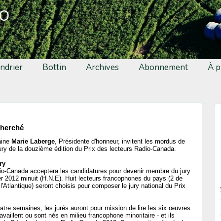
fo
ndrier
Bottin
Archives
Abonnement
À p
cherché
vaine
Marie Laberge
, Présidente d'honneur, invitent les mordus de
 jury de la douzième édition du Prix des lecteurs Radio-Canada.
ry
dio-Canada acceptera les candidatures pour devenir membre du jury
ier 2012 minuit (H.N.E). Huit lecteurs francophones du pays (2 de
l'Atlantique) seront choisis pour composer le jury national du Prix
atre semaines, les jurés auront pour mission de lire les six œuvres
ravaillent ou sont nés en milieu francophone minoritaire - et ils