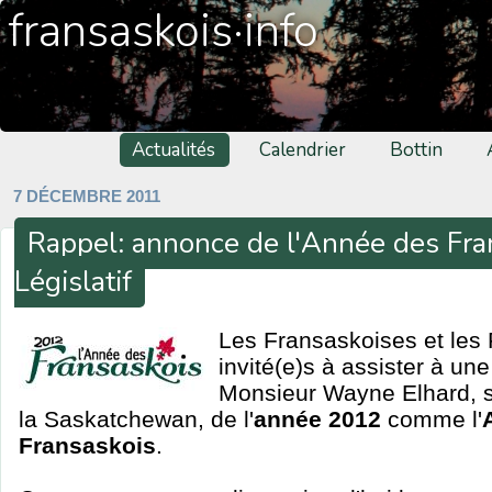
fransaskois·info
Actualités
Calendrier
Bottin
7 DÉCEMBRE 2011
Rappel: annonce de l'Année des Fran
Législatif
Les Fransaskoises et les
invité(e)s à assister à une
Monsieur Wayne Elhard, se
la Saskatchewan, de l'
année 2012
comme l'
Fransaskois
.