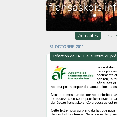
fransaskois·in
Actualités
Cale
31 OCTOBRE 2011
Réaction de l'ACF à la lettre du pr
Le cri d'alar
francophones
documents at
son ton, la t
sérieuses et
ne peut pas accepter des accusations aussi
Nous sommes surpris, car nos entretiens av
le processus en cours pour formaliser la pa
du réseau fransaskois. Ce processus est réc
Cette lettre nous surprend du fait que nou
depuis fort longtemps. Nous avons fait parv