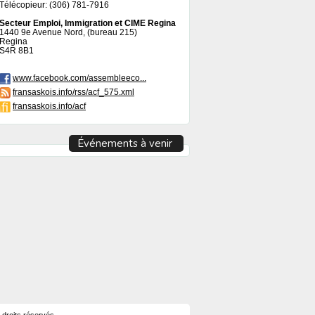
Télécopieur: (306) 781-7916
Secteur Emploi, Immigration et CIME Regina
1440 9e Avenue Nord, (bureau 215)
Regina
S4R 8B1
www.facebook.com/assembleeco...
fransaskois.info/rss/acf_575.xml
fransaskois.info/acf
Événements à venir