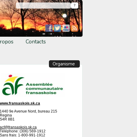
ropos
Contacts
Organisme
www.fransaskois.sk.ca
1440 9e Avenue Nord, bureau 215
Regina
S4R 8B1
acf@fransaskois.sk.ca
Téléphone: (306) 569-1912
Sans frais: 1-800-991-1912