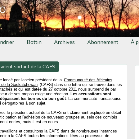
fo
ndrier
Bottin
Archives
Abonnement
À p
ésident sortant de la CAFS
me lancé par l'ancien président de la
Communauté des Africains
 de la Saskatchewan
(CAFS) dans une lettre qui se trouve dans les
tachés et qui est datée du 27 octobre 2011 nous surprend de par
eneur de ses propos exige une réaction.
Les accusations sont
 dépassent les bornes du bon goût
. La communauté fransaskoise
 dérogatoires à son sujet.
ec le président actuel de la CAFS ont clairement expliqué en détail
rticipation et l'adhésion de nouveaux groupes au sein des comités
ent certes, mais il est en cours.
s travaillons et consultons la CAFS dans de nombreuses instances
enir à la CAFS toutes les informations liées au processus de