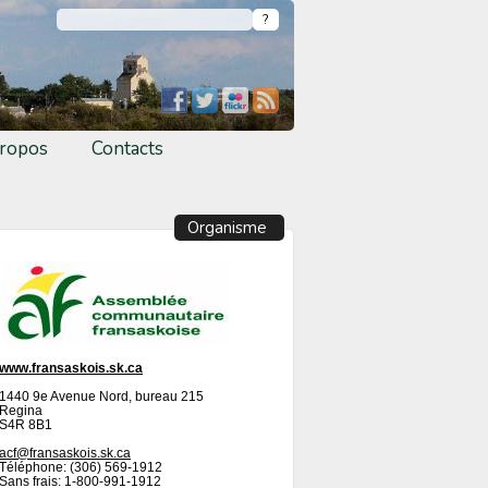
ropos
Contacts
Organisme
www.fransaskois.sk.ca
1440 9e Avenue Nord, bureau 215
Regina
S4R 8B1
acf@fransaskois.sk.ca
Téléphone: (306) 569-1912
Sans frais: 1-800-991-1912