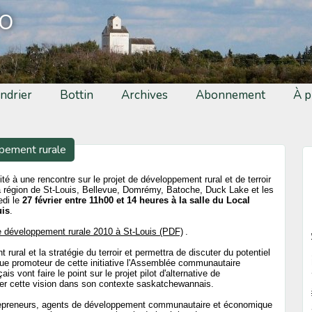
fo
ndrier
Bottin
Archives
Abonnement
À p
ppement rurale
ité à une rencontre sur le projet de développement rural et de terroir
a région de St-Louis, Bellevue, Domrémy, Batoche, Duck Lake et les
edi le
27 février entre 11h00 et 14 heures à la salle du Local
uis
.
le développement rurale 2010 à St-Louis (PDF)
.
rural et la stratégie du terroir et permettra de discuter du potentiel
ue promoteur de cette initiative l'Assemblée communautaire
ais vont faire le point sur le projet pilot d'alternative de
nter cette vision dans son contexte saskatchewannais.
trepreneurs, agents de développement communautaire et économique