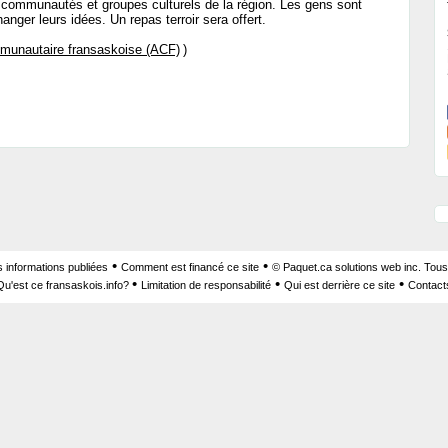
s communautés et groupes culturels de la région. Les gens sont
hanger leurs idées. Un repas terroir sera offert.
unautaire fransaskoise (ACF)
)
•
•
s informations publiées
Comment est financé ce site
© Paquet.ca solutions web inc. Tous
•
•
•
Qu'est ce fransaskois.info?
Limitation de responsabilité
Qui est derrière ce site
Contact