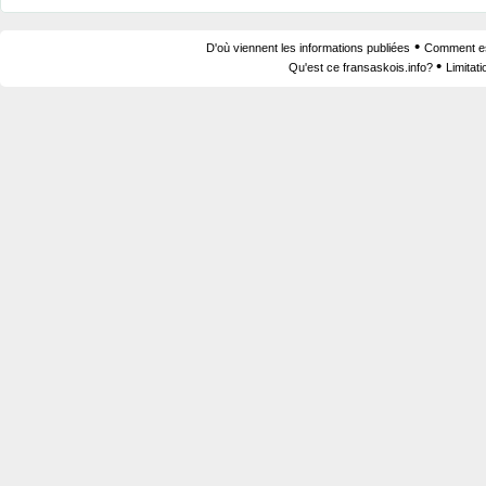
•
D'où viennent les informations publiées
Comment est
•
Qu'est ce fransaskois.info?
Limitat