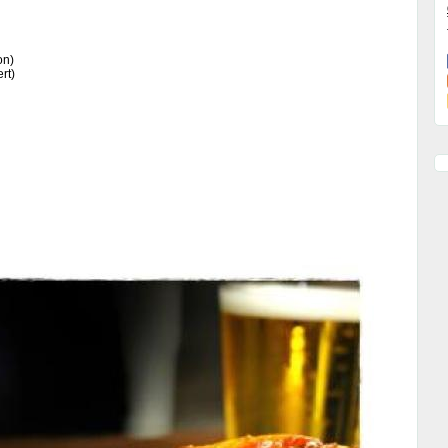
on)
rt)