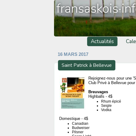
fransaskois·in
Actualités
Cale
16 MARS 2017
Saint Patrick à Bellevue
Rejoignez-nous pour une 'So
Club Privé à Bellevue pour 
Breuvages
Highballs - 4$
Rhum épicé
Seigle
Vodka
Domestique - 4$
Canadian
Budweiser
Pilsner