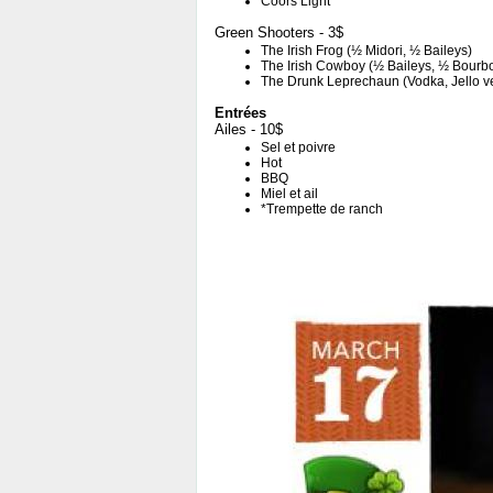
Coors Light
Green Shooters - 3$
The Irish Frog (½ Midori, ½ Baileys)
The Irish Cowboy (½ Baileys, ½ Bourb
The Drunk Leprechaun (Vodka, Jello ve
Entrées
Ailes - 10$
Sel et poivre
Hot
BBQ
Miel et ail
*Trempette de ranch