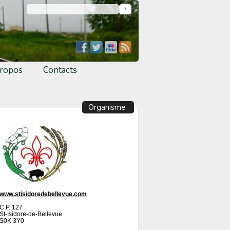
ropos
Contacts
Organisme
www.stisidoredebellevue.com
C.P. 127
St-Isidore-de-Bellevue
S0K 3Y0