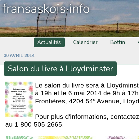
fransaskois·info
Actualités
Calendrier
Bottin
30 AVRIL 2014
Salon du livre à Lloydminster
Le salon du livre sera à Lloydmins
à 19h et le 6 mai 2014 de 9h à 17h
e
Frontières, 4204 54
Avenue, Lloydm
Pour plus d'informations, contacte
au 1-800-505-2665.