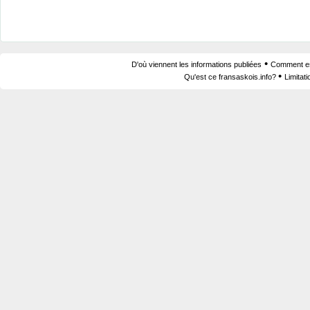
•
D'où viennent les informations publiées
Comment est
•
Qu'est ce fransaskois.info?
Limitat