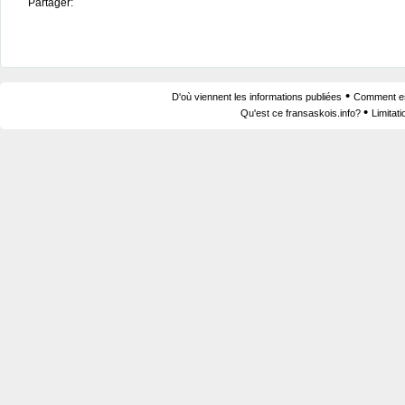
Partager:
•
D'où viennent les informations publiées
Comment est
•
Qu'est ce fransaskois.info?
Limitat