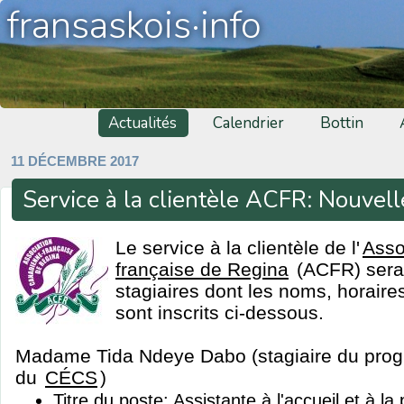
fransaskois·info
Actualités
Calendrier
Bottin
11 DÉCEMBRE 2017
Service à la clientèle ACFR: Nouvel
Le service à la clientèle de l'
Asso
française de Regina
(ACFR) sera
stagiaires dont les noms, horaires
sont inscrits ci-dessous.
Madame Tida Ndeye Dabo (stagiaire du pro
du
CÉCS
)
Titre du poste: Assistante à l'accueil et à 