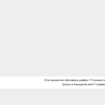
•
D'où viennent les informations publiées
Comment est
•
Qu'est ce fransaskois.info?
Limitat