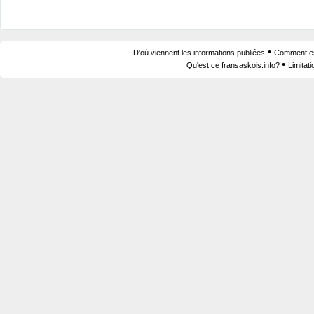
•
D'où viennent les informations publiées
Comment est
•
Qu'est ce fransaskois.info?
Limitat