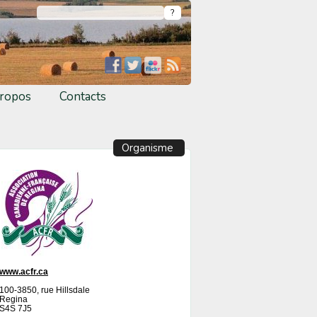
ropos
Contacts
Organisme
www.acfr.ca
100-3850, rue Hillsdale
Regina
S4S 7J5