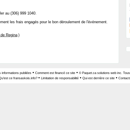
eler au (306) 999 1040.
ement les frais engagés pour le bon déroulement de l'événement.
 de Regina
)
•
•
s informations publiées
Comment est financé ce site
© Paquet.ca solutions web inc. Tous
•
•
•
Qu'est ce fransaskois.info?
Limitation de responsabilité
Qui est derrière ce site
Contact