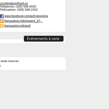
coordination@acfr.ca
Téléphone: (306) 566-6020
Télécopieur: (306) 569-2402
www.facebook.com/acfr.deregina
fransaskois.info/rss/acfr_87...
fransaskois.info/acfr
Événements à venir
 droits réservés.
s