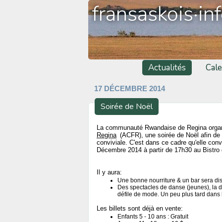
fransaskois·in
Actualités
Cale
17 DÉCEMBRE 2014
Soirée de Noël
La communauté Rwandaise de Regina organis
Regina
(ACFR), une soirée de Noël afin de
conviviale. C'est dans ce cadre qu'elle co
Décembre 2014 à partir de 17h30 au Bistro 
Il y aura:
Une bonne nourriture & un bar sera di
Des spectacles de danse (jeunes), la 
défile de mode. Un peu plus tard dans la
Les billets sont déjà en vente:
Enfants 5 - 10 ans : Gratuit