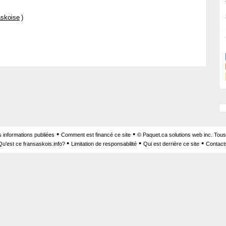
skoise
)
•
•
s informations publiées
Comment est financé ce site
© Paquet.ca solutions web inc. Tous
•
•
•
Qu'est ce fransaskois.info?
Limitation de responsabilité
Qui est derrière ce site
Contact