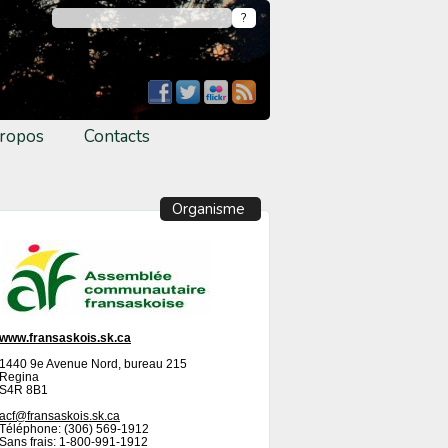
ropos
Contacts
Organisme
www.fransaskois.sk.ca
1440 9e Avenue Nord, bureau 215
Regina
S4R 8B1
acf@fransaskois.sk.ca
Téléphone: (306) 569-1912
Sans frais: 1-800-991-1912