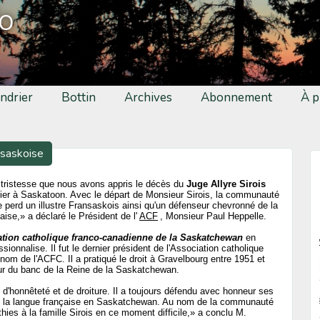
fo
ndrier
Bottin
Archives
Abonnement
À p
nsaskoise
 tristesse que nous avons appris le décès du
Juge Allyre Sirois
ier à Saskatoon. Avec le départ de Monsieur Sirois, la communauté
 perd un illustre Fransaskois ainsi qu'un défenseur chevronné de la
aise,» a déclaré le Président de l'
ACF
, Monsieur Paul Heppelle.
tion catholique franco-canadienne de la Saskatchewan
en
onnalise. Il fut le dernier président de l'Association catholique
om de l'ACFC. Il a pratiqué le droit à Gravelbourg entre 1951 et
ur du banc de la Reine de la Saskatchewan.
, d'honnêteté et de droiture. Il a toujours défendu avec honneur ses
 de la langue française en Saskatchewan. Au nom de la communauté
ies à la famille Sirois en ce moment difficile,» a conclu M.