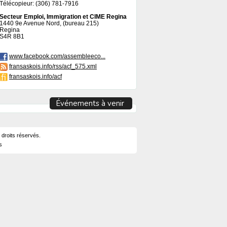
Télécopieur: (306) 781-7916
Secteur Emploi, Immigration et CIME Regina
1440 9e Avenue Nord, (bureau 215)
Regina
S4R 8B1
www.facebook.com/assembleeco...
fransaskois.info/rss/acf_575.xml
fransaskois.info/acf
Événements à venir
 droits réservés.
s