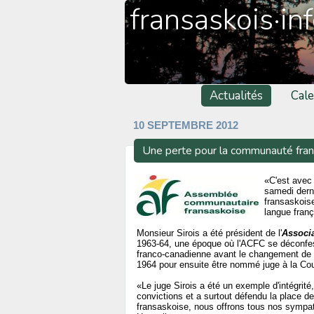
fransaskois·in
Actualités
Cale
10 SEPTEMBRE 2012
Une perte pour la communauté fra
«C'est avec
samedi dern
fransaskoise
langue franç
Monsieur Sirois a été président de l'
Associa
1963-64, une époque où l'ACFC se déconfessi
franco-canadienne avant le changement de n
1964 pour ensuite être nommé juge à la Co
«Le juge Sirois a été un exemple d'intégrité
convictions et a surtout défendu la place
fransaskoise, nous offrons tous nos sympath