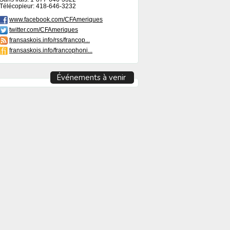
Télécopieur: 418-646-3232
www.facebook.com/CFAmeriques
twitter.com/CFAmeriques
fransaskois.info/rss/francop...
fransaskois.info/francophoni...
Événements à venir