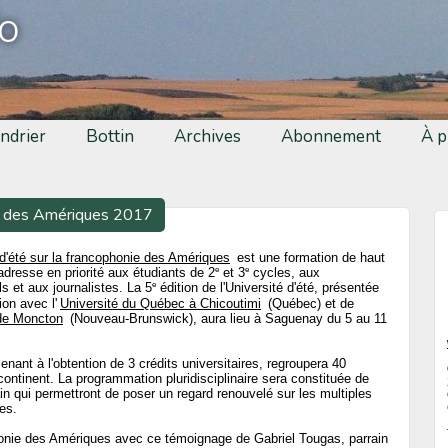
fo
ndrier
Bottin
Archives
Abonnement
À p
nie des Amériques 2017
 d'été sur la francophonie des Amériques
est une formation de haut
e
e
adresse en priorité aux étudiants de 2
et 3
cycles, aux
e
s et aux journalistes. La 5
édition de l'Université d'été, présentée
ion avec l'
Université du Québec à Chicoutimi
(Québec) et de
 de Moncton
(Nouveau-Brunswick), aura lieu à Saguenay du 5 au 11
enant à l'obtention de 3 crédits universitaires, regroupera 40
continent. La programmation pluridisciplinaire sera constituée de
rain qui permettront de poser un regard renouvelé sur les multiples
es.
phonie des Amériques avec ce témoignage de Gabriel Tougas, parrain