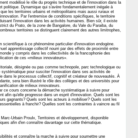
nt modélisé le rôle du progrès technique et de l'innovation dans la
et politique. Dynamique qui s'avère fondamentalement inégale à
é que les territoires urbains et métropolitains mais aussi ruraux et
nnovation. Par l'entremise de conditions spécifiques, le territoire
uisant l'innovation dans les activités humaines. Bien sûr, il existe
istrict du Prato, de la zone de Bangalore, du Vale du Paraiba, du
mbreux territoires se distinguent clairement des autres limitrophes,
n scientifique à ce phénomène particulier d'innovation endogène.
nuel apprentissage collectif nourri par des effets de proximité entre
e monde y compris dans les collectivités de la francophonie des
lication de ces «milieux innovateurs».
erritoriale, désignée ou pas comme technopole, parc technologique ou
systématique pour susciter l'innovation dans ses activités de
e dans le processus collectif, cognitif et créateur de nouveautés. À
ndante, sera bien illustré le rôle des collèges et des universités pour
nification de milieux innovateurs.
par ce cours concerne la démarche systématique à suivre pour
t afin qu'elle progresse dans un esprit d'innovation. Quels sont les
teurs gagnants? Quels sont les acteurs à mobiliser? Quels sont les
essentielles à franchir? Quelles sont les contraintes à vaincre au fil
 Marc-Urbain Proulx, Territoires et développement, disponible
iques afin d'en connaître davantage sur cette thématique.
sibilités et connaître la marche à suivre pour soumettre une