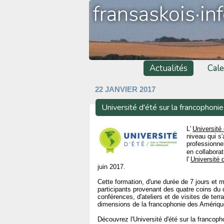
fransaskois·in
Actualités
Cale
22 JANVIER 2017
Université d'été sur la francopho
L'
Université
niveau qui s'
professionnel
en collaborat
l'
Université
juin 2017.
Cette formation, d'une durée de 7 jours et m
participants provenant des quatre coins du 
conférences, d'ateliers et de visites de ter
dimensions de la francophonie des Amériqu
Découvrez l'Université d'été sur la franco