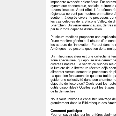
imposante avancée scientifique. Fut notamme
dynamique économique, sociale, culturelle 
travers l'espace. À cet effet, il fut démontr
régionaux ne sont pas neutres en matière d'i
soutient, à degrés divers, le processus cond
les cas célèbres de la Silicone Valley, du d
Shenzhen. Universellement aussi, de très no
par leur forte capacité d'innovation.
Plusieurs modèles proposent une explicatio
D'une manière générale, il résulte d'un conti
les acteurs de l'innovation. Partout dans l
Amériques, se pose la question de la multip
Un milieu innovateur est une collectivité t
zone spécialisée, qui épouse une démarche 
diverses natures. Le secret du succès résid
la lumière de la littérature récente déjà abo
alimenter vertueusement le processus de pla
La question fondamentale qui sera traitée 
guider une collectivité dans son cheminemen
objectifs de l'exercice? Quels sont les fac
outils disponibles? Quelles sont les étapes 
de la démarche?
Nous vous invitons à consulter l'ouvrage de
gratuitement dans la Bibliothèque des Amér
Comment participer
Pour en savoir plus sur les critères d'admis