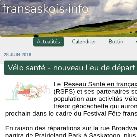
fransaskois·info
Actualités
Calendrier
Bottin
28 JUIN 2016
Vélo santé - nouveau lieu de départ
Le
Réseau Santé en françai
(RSFS) et ses partenaires sou
population aux activités Vél
trésor géocachette qui auront 
prochain dans le cadre du Festival Fête fran
En raison des réparations sur la rue Broadway
partira de Prairieland Park à Saskatoon, plu