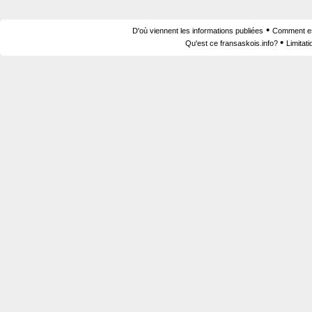
•
D'où viennent les informations publiées
Comment est
•
Qu'est ce fransaskois.info?
Limitat