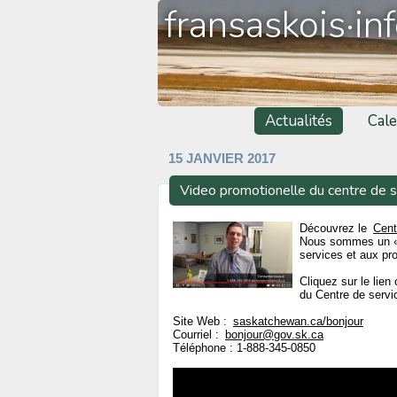
fransaskois·in
Actualités
Cale
15 JANVIER 2017
Video promotionelle du centre de s
Découvrez le
Cent
Nous sommes un « g
services et aux p
Cliquez sur le lien
du Centre de servi
Site Web :
saskatchewan.ca/bonjour
Courriel :
bonjour@gov.sk.ca
Téléphone : 1-888-345-0850