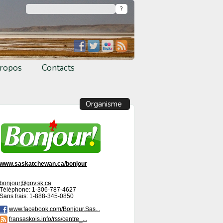
ropos
Contacts
Organisme
www.saskatchewan.ca/bonjour
bonjour@gov.sk.ca
Téléphone: 1-306-787-4627
Sans frais: 1-888-345-0850
www.facebook.com/Bonjour.Sas...
fransaskois.info/rss/centre_...