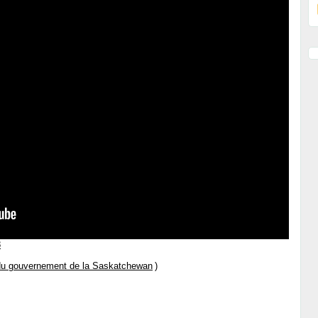
8
 du gouvernement de la Saskatchewan
)