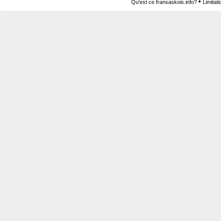
•
Qu'est ce fransaskois.info?
Limitat