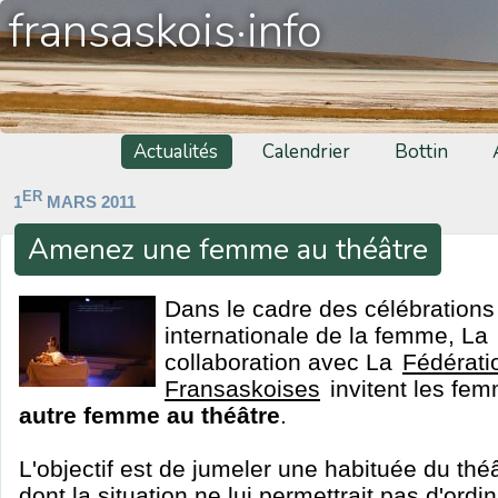
fransaskois·info
Actualités
Calendrier
Bottin
ER
1
MARS 2011
Amenez une femme au théâtre
Dans le cadre des célébrations
internationale de la femme, La
collaboration avec La
Fédérati
Fransaskoises
invitent les fe
autre femme au théâtre
.
L'objectif est de jumeler une habituée du t
dont la situation ne lui permettrait pas d'ordi