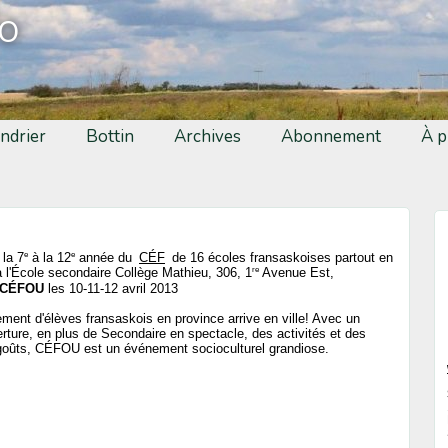
fo
ndrier
Bottin
Archives
Abonnement
À p
e
e
 la 7
à la 12
année du
CÉF
de 16 écoles fransaskoises partout en
re
à l'École secondaire Collège Mathieu, 306, 1
Avenue Est,
CÉFOU
les 10-11-12 avril 2013
ment d'élèves fransaskois en province arrive en ville! Avec un
ture, en plus de Secondaire en spectacle, des activités et des
s goûts, CÉFOU est un événement socioculturel grandiose.