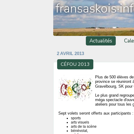
fransaskois·in
Actualités
Cale
2 AVRIL 2013
CÉFOU 2013
Plus de 500 élèves de
province se réuniront 
Gravelbourg, SK pour
Le plus grand regroupe
méga spectacle d'ouver
ateliers pour tous le
Sept volets seront offerts aux participants :
sports
arts visuels
arts de la scène
bénévolat,