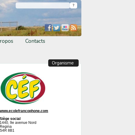
ropos
Contacts
Organisme
www.ecolefrancophone.com
Siège social
1440, 9e avenue Nord
Regina
S4R 8B1