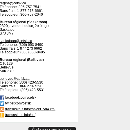
regina@cefsk.ca
Téléphone: 306-757-7541
Sans frais: 1-877-273-6661
Télécopieur: 306-757-2040
Bureau régional (Saskatoon)
2320, avenue Louise, 2e étage
Saskatoon
S7J 3M7
saskatoon@cefsk.ca
Téléphone: (306) 653-8490
Sans frais: 1 877 273 6662
Télécopieur: (306) 653-8495
Bureau régional (Bellevue)
C.P. 129
Bellevue
S0K 3Y0
bellevue@cefsk.ca
Téléphone: (306) 423-5530
Sans frais: 1 866 273-7390
Télécopieur: (306) 423-5531
facebook.com/cefsk
twitter.com/cefsk
fransaskois.info/rss/cef_584.xml
fransaskois.info/cef