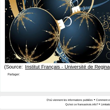
(Source:
Institut Français - Université de Regina
Partager:
•
D'où viennent les informations publiées
Comment est
•
Qu'est ce fransaskois.info?
Limitat