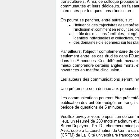
transculturels. Ainsi, ce colloque proposera 
communautés et leurs décideurs, en faisant i
intéressés par les questions d'inclusion.
On pourra se pencher, entre autres, sur:
l'influence des trajectoires des repré
l'inclusion et comment en retour ces pra
le rôle des relations familiales, interg
identités individuelles et collectives, cr
des domaines-clé et enjeux sur les plans
Par ailleurs, l'objectif complémentaire de 
seulement entre les cas étudiés dans l'Oue
dans les Amériques. Ces différents niveaux 
mieux comprendre certains angles morts, et 
novatrices en matière d'inclusion.
Les auteurs des communications seront invi
Une préférence sera donnée aux propositio
Les communications pourront être présentée
publication devront être rédigés en frança
période de questions de 5 minutes.
Veuillez envoyer votre proposition de communic
lieu), un résumé de 250 mots maximum et u
Bruno Dupeyron, Ph. D., chercheur principa
Avec copie à la coordination du Centre cana
(CRFM) de La
Cité universitaire francopho