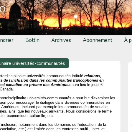
fo
ndrier
Bottin
Archives
Abonnement
À p
iplinaire universités-communautés
interdisciplinaire universités-communautés intitulé
relations,
ons de l'inclusion dans les communautés francophones en
Ouest canadien au prisme des Amériques
aura lieu le jeudi 6
 Canada.
 interdisciplinaire universités-communautés a pour but d'examiner les
lusion pour encourager le dialogue dans diverses communautés en
les Amériques, incluant par exemple les communautés de souche,
nes, ainsi que les nouveaux arrivants. Nous considérons le terme
ale, économique, culturelle, etc.
l'inclusion, notamment dans les domaines de l'éducation, de la
ssociative, etc.) est limitée dans les contextes multi-, inter- et