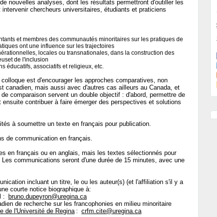
de nouvelles analyses, dont les résultats permettront d'outiller les
ntervenir chercheurs universitaires, étudiants et praticiens
sentants et membres des communautés minoritaires sur les pratiques de
tiques ont une influence sur les trajectoires
énérationnelles, locales ou transnationales, dans la construction des
euset de l'inclusion
 éducatifs, associatifs et religieux, etc.
ce colloque est d'encourager les approches comparatives, non
st canadien, mais aussi avec d'autres cas ailleurs au Canada, et
de comparaison servent un double objectif : d'abord, permettre de
ensuite contribuer à faire émerger des perspectives et solutions
tés à soumettre un texte en français pour publication.
ns de communication en français.
s en français ou en anglais, mais les textes sélectionnés pour
is. Les communications seront d'une durée de 15 minutes, avec une
ation incluant un titre, le ou les auteur(s) (et l'affiliation s'il y a
ne courte notice biographique à:
l :
bruno.dupeyron@uregina.ca
dien de recherche sur les francophonies en milieu minoritaire
ne de l'Université de Regina
:
crfm.cite@uregina.ca