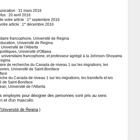
nication : 31 mars 2016
fus : 20 avril 2016
er
 votre article : 1
septembre 2016
er
tre article : 1
décembre 2016
sitaire francophone, Université de Regina
Éducation, Université de Regina
niversité de l'Alberta
politiques, Université d'Ottawa
 universitaire francophone, et professeur agrégé à la Johnson-Shoyama
 Regina
haire de recherche du Canada de niveau 1 sur les migrations, les
hones, Université de Saint-Boniface
face
che du Canada de niveau 1 sur les migrations, les transferts et les
 de Saint-Boniface
an, Université de l'Alberta
es employés pour désigner des personnes sont pris au sens
in et d'un masculin.
l'Université de Regina
)