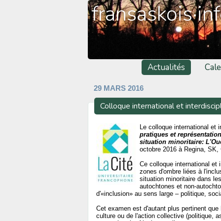
fransaskois·in
Actualités
Cale
29 MARS 2016
Colloque international et interdisc
Le colloque international et 
pratiques et représentati
situation minoritaire: L'
octobre 2016 à Regina, SK,
Ce colloque international et
zones d'ombre liées à l'inc
situation minoritaire dans 
autochtones et non-autochto
d'«inclusion» au sens large – politique, soci
Cet examen est d'autant plus pertinent que 
culture ou de l'action collective (politique, a