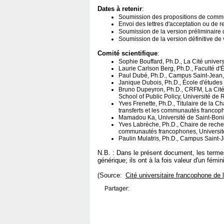
Dates à retenir
:
Soumission des propositions de commu
Envoi des lettres d'acceptation ou de re
Soumission de la version préliminaire de
Soumission de la version définitive de vo
Comité scientifique
:
Sophie Bouffard, Ph.D., La Cité univer
Laurie Carlson Berg, Ph.D., Faculté d'
Paul Dubé, Ph.D., Campus Saint-Jean, U
Janique Dubois, Ph.D., École d'études 
Bruno Dupeyron, Ph.D., CRFM, La Cité
School of Public Policy, Université de
Yves Frenette, Ph.D., Titulaire de la C
transferts et les communautés francop
Mamadou Ka, Université de Saint-Boni
Yves Labrèche, Ph.D., Chaire de recher
communautés francophones, Université
Paulin Mulatris, Ph.D., Campus Saint-Je
N.B. : Dans le présent document, les term
générique; ils ont à la fois valeur d'un fémin
(Source:
Cité universitaire francophone de 
Partager: