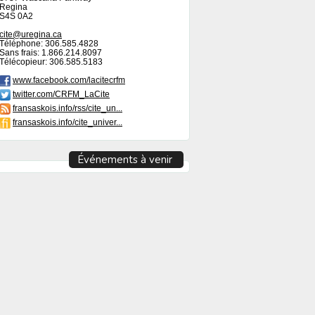
Regina
S4S 0A2
cite@uregina.ca
Téléphone: 306.585.4828
Sans frais: 1.866.214.8097
Télécopieur: 306.585.5183
www.facebook.com/lacitecrfm
twitter.com/CRFM_LaCite
fransaskois.info/rss/cite_un...
fransaskois.info/cite_univer...
Événements à venir