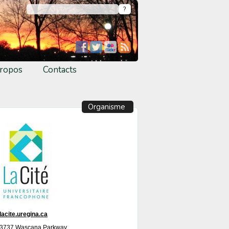
ropos
Contacts
Organisme
lacite.uregina.ca
3737 Wascana Parkway