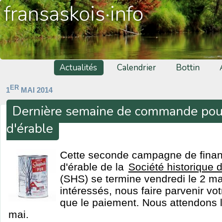
fransaskois·info
Actualités
Calendrier
Bottin
ER
1
MAI 2014
Dernière semaine de commande pour
d'érable
Cette seconde campagne de finan
d'érable de la
Société historique
(SHS) se termine vendredi le 2 ma
intéressés, nous faire parvenir v
que le paiement. Nous attendons 
mai.