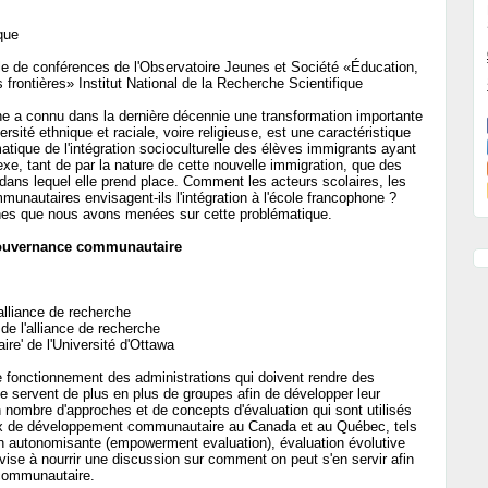
que
e de conférences de l'Observatoire Jeunes et Société «Éducation,
s frontières» Institut National de la Recherche Scientifique
ne a connu dans la dernière décennie une transformation importante
rsité ethnique et raciale, voire religieuse, est une caractéristique
matique de l'intégration socioculturelle des élèves immigrants ayant
xe, tant de par la nature de cette nouvelle immigration, que des
l dans lequel elle prend place. Comment les acteurs scolaires, les
mmunautaires envisagent-ils l'intégration à l'école francophone ?
ches que nous avons menées sur cette problématique.
gouvernance communautaire
alliance de recherche
 de l'alliance de recherche
re' de l'Université d'Ottawa
e fonctionnement des administrations qui doivent rendre des
se servent de plus en plus de groupes afin de développer leur
n nombre d'approches et de concepts d'évaluation qui sont utilisés
aux de développement communautaire au Canada et au Québec, tels
on autonomisante (empowerment evaluation), évaluation évolutive
 vise à nourrir une discussion sur comment on peut s'en servir afin
 communautaire.