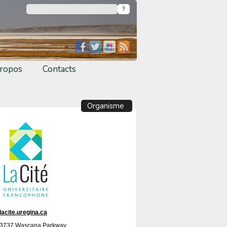
ropos
Contacts
Organisme
lacite.uregina.ca
3737 Wascana Parkway