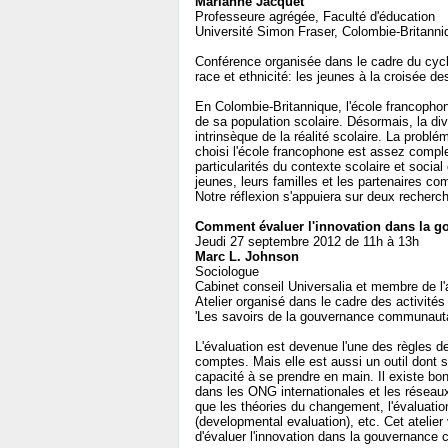
Marianne Jacquet
Professeure agrégée, Faculté d'éducation
Université Simon Fraser, Colombie-Britanni
Conférence organisée dans le cadre du cycl
race et ethnicité: les jeunes à la croisée de
En Colombie-Britannique, l'école francopho
de sa population scolaire. Désormais, la dive
intrinsèque de la réalité scolaire. La problé
choisi l'école francophone est assez comple
particularités du contexte scolaire et socia
jeunes, leurs familles et les partenaires co
Notre réflexion s'appuiera sur deux recher
Comment évaluer l'innovation dans la 
Jeudi 27 septembre 2012 de 11h à 13h
Marc L. Johnson
Sociologue
Cabinet conseil Universalia et membre de l'
Atelier organisé dans le cadre des activités
'Les savoirs de la gouvernance communautai
L'évaluation est devenue l'une des règles d
comptes. Mais elle est aussi un outil dont 
capacité à se prendre en main. Il existe bo
dans les ONG internationales et les rése
que les théories du changement, l'évaluati
(developmental evaluation), etc. Cet atelier
d'évaluer l'innovation dans la gouvernance