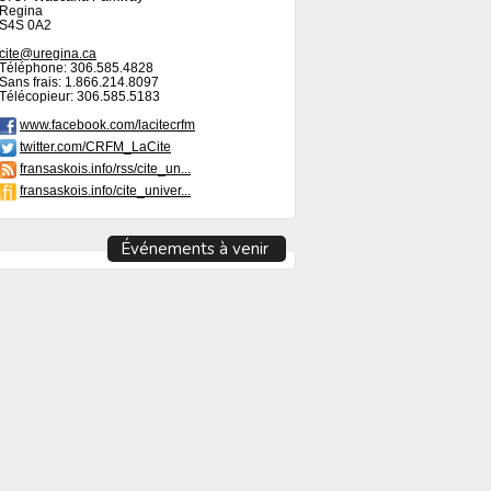
Regina
S4S 0A2
cite@uregina.ca
Téléphone: 306.585.4828
Sans frais: 1.866.214.8097
Télécopieur: 306.585.5183
www.facebook.com/lacitecrfm
twitter.com/CRFM_LaCite
fransaskois.info/rss/cite_un...
fransaskois.info/cite_univer...
Événements à venir