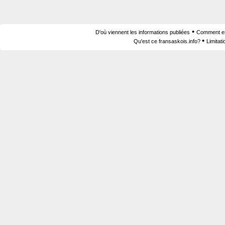
•
D'où viennent les informations publiées
Comment est
•
Qu'est ce fransaskois.info?
Limitat