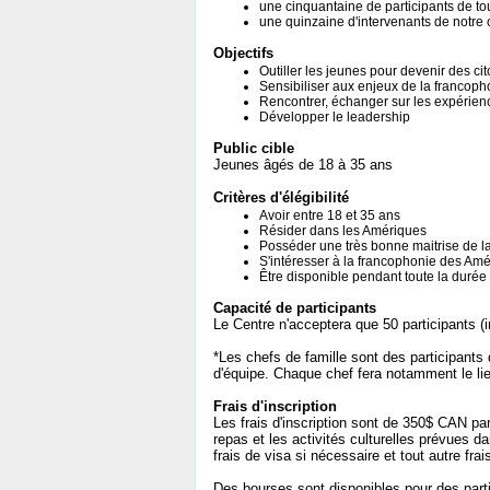
une cinquantaine de participants de t
une quinzaine d'intervenants de notre 
Objectifs
Outiller les jeunes pour devenir des c
Sensibiliser aux enjeux de la francop
Rencontrer, échanger sur les expérienc
Développer le leadership
Public cible
Jeunes âgés de 18 à 35 ans
Critères d'élégibilité
Avoir entre 18 et 35 ans
Résider dans les Amériques
Posséder une très bonne maitrise de l
S'intéresser à la francophonie des Am
Être disponible pendant toute la durée 
Capacité de participants
Le Centre n'acceptera que 50 participants (i
*Les chefs de famille sont des participants
d'équipe. Chaque chef fera notamment le li
Frais d'inscription
Les frais d'inscription sont de 350$ CAN par
repas et les activités culturelles prévues 
frais de visa si nécessaire et tout autre fra
Des bourses sont disponibles pour des part