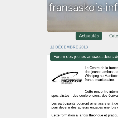
fransaskois·in
Actualités
Cale
12 DÉCEMBRE 2013
Forum des jeunes ambassadeurs de
Le Centre de la franc
des jeunes ambassade
Winnipeg au Manitoba 
franco-manitobaine.
Cette rencontre intern
spécialistes : des conférenciers, des écriv
Les participants pourront ainsi assister à de
pour devenir des acteurs engagés une fois d
Cette formation à la fois théorique et pratiqu