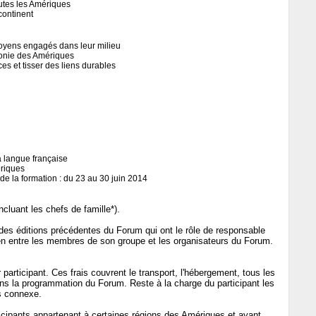
outes les Amériques
continent
itoyens engagés dans leur milieu
honie des Amériques
es et tisser des liens durables
a langue française
ériques
de la formation : du 23 au 30 juin 2014
ncluant les chefs de famille*).
 des éditions précédentes du Forum qui ont le rôle de responsable
en entre les membres de son groupe et les organisateurs du Forum.
 participant. Ces frais couvrent le transport, l'hébergement, tous les
dans la programmation du Forum. Reste à la charge du participant les
is connexe.
icipants appartenant à certaines régions des Amériques et ayant