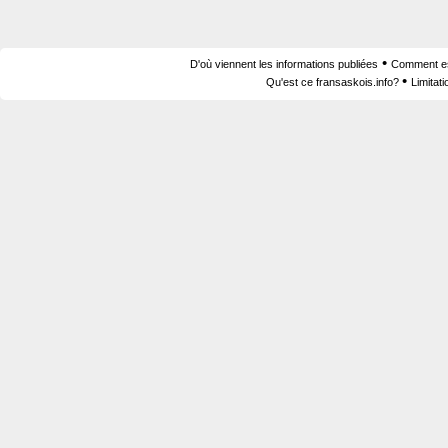
•
D'où viennent les informations publiées
Comment est
•
Qu'est ce fransaskois.info?
Limitat