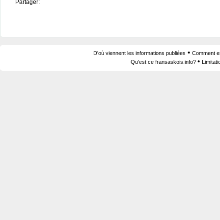
Partager:
•
D'où viennent les informations publiées
Comment est
•
Qu'est ce fransaskois.info?
Limitat