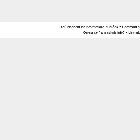
•
D'où viennent les informations publiées
Comment est
•
Qu'est ce fransaskois.info?
Limitat