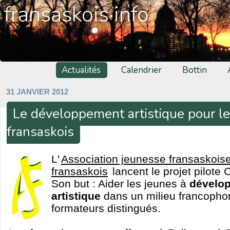
fransaskois·info
Actualités
Calendrier
Bottin
31 JANVIER 2012
Le développement artistique pour l
fransaskois
L'
Association jeunesse fransaskois
fransaskois
lancent le projet pilote 
Son but : Aider les jeunes à
dévelop
artistique
dans un milieu francopho
formateurs distingués.