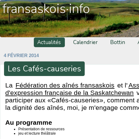
fransaskois·info
Actualités
Calendrier
Bottin
4 FÉVRIER 2014
Les Cafés-causeries
La
Fédération des aînés fransaskois
et l'
Ass
d'expression française de la Saskatchewan
v
participer aux «Cafés-causeries», comment am
la dignité des aînés, moi, je m'engage comm
Au programme
Présentation de ressources
jeu et lecture théâtrale