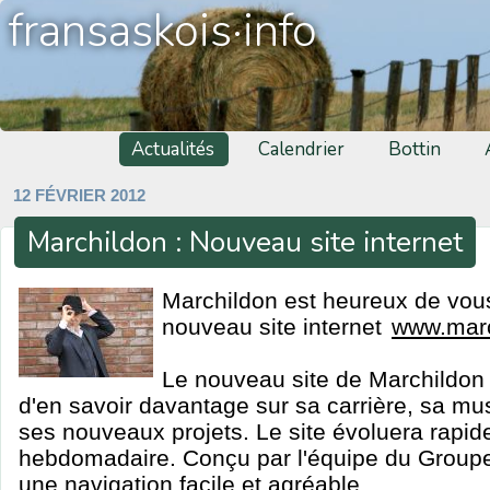
fransaskois·info
Actualités
Calendrier
Bottin
12 FÉVRIER 2012
Marchildon : Nouveau site internet
Marchildon est heureux de vous
nouveau site internet
www.mar
Le nouveau site de Marchildon 
d'en savoir davantage sur sa carrière, sa mu
ses nouveaux projets. Le site évoluera rapi
hebdomadaire. Conçu par l'équipe du Groupe
une navigation facile et agréable.